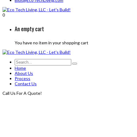
Bids@EcoTechLiving.com
0
An empty cart
You have no item in your shopping cart
Home
About Us
Process
Contact Us
Call Us For A Quote!